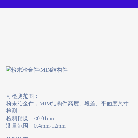
可检测范围：
粉末冶金件，MIM结构件高度、段差、平面度尺寸
检测
检测精度：≤0.01mm
测量范围：0.4mm-12mm